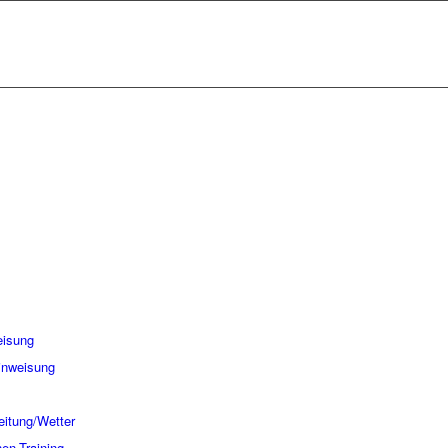
eisung
inweisung
eitung/Wetter
nen-Training