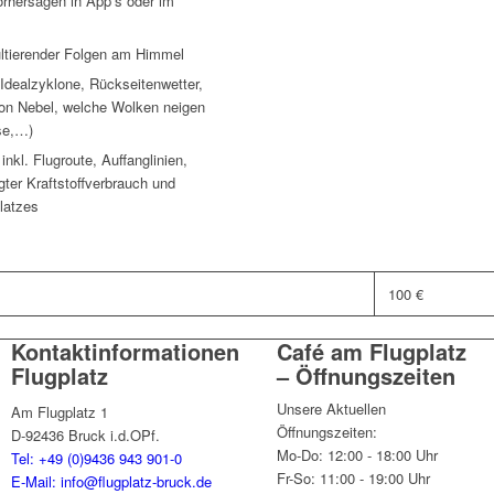
rhersagen in App’s oder im
ultierender Folgen am Himmel
Idealzyklone, Rückseitenwetter,
von Nebel, welche Wolken neigen
se,…)
nkl. Flugroute, Auffanglinien,
ter Kraftstoffverbrauch und
latzes
100 €
Kontaktinformationen
Café am Flugplatz
Flugplatz
– Öffnungszeiten
Unsere Aktuellen
Am Flugplatz 1
Öffnungszeiten:
D-92436 Bruck i.d.OPf.
Mo-Do: 12:00 - 18:00 Uhr
Tel: +49 (0)9436 943 901-0
Fr-So: 11:00 - 19:00 Uhr
E-Mail: info@flugplatz-bruck.de