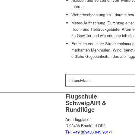
Ablesen und verstehen von Wettervo
Internet
Wetterbeobachtung inkl. daraus res
Meteo-Auffrischung (Durchzug einer 
Hoch- und Tiefdruckgebiete, Arten 
zu Gewitter und wie erkenne ich die
Erstellen von einer Streckenplanung i
markanten Merkmalen, Wind, benötig
örtliche Gegebenheiten des Zielflugp
Intensivkurs
Flugschule
SchweigAIR &
Rundflüge
Am Flugplatz 1
D-92436 Bruck i.d.OPf.
Tel: +49 (0)9436 943 901-1