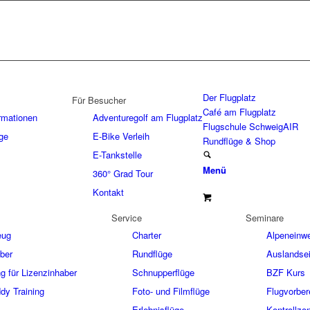
Der Flugplatz
Für Besucher
Café am Flugplatz
ormationen
Adventuregolf am Flugplatz
Flugschule SchweigAIR
ge
E-Bike Verleih
Rundflüge & Shop
E-Tankstelle
Menü
360° Grad Tour
Kontakt
Service
Seminare
eug
Charter
Alpeneinw
ber
Rundflüge
Auslandse
 für Lizenzinhaber
Schnupperflüge
BZF Kurs
dy Training
Foto- und Filmflüge
Flugvorber
Erlebnisflüge
Kontrollzo