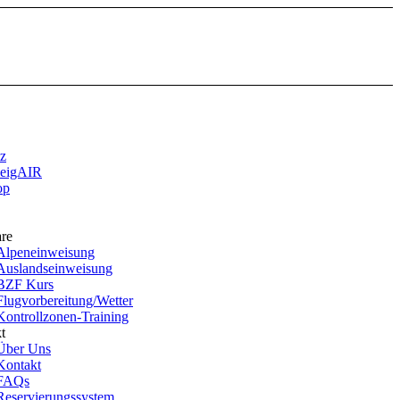
tz
weigAIR
op
re
Alpeneinweisung
Auslandseinweisung
BZF Kurs
Flugvorbereitung/Wetter
Kontrollzonen-Training
t
Über Uns
Kontakt
FAQs
Reservierungssystem