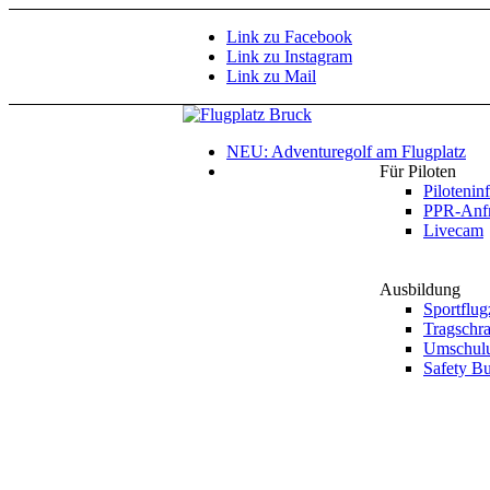
Link zu Facebook
Link zu Instagram
Link zu Mail
NEU: Adventuregolf am Flugplatz
Für Piloten
Pilotenin
PPR-Anf
Livecam
Ausbildung
Sportflu
Tragschr
Umschulu
Safety B