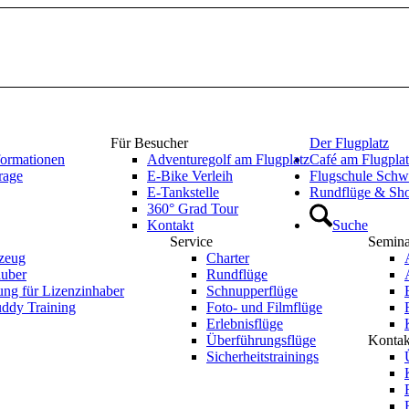
Für Besucher
Der Flugplatz
formationen
Adventuregolf am Flugplatz
Café am Flugpla
rage
E-Bike Verleih
Flugschule Sch
E-Tankstelle
Rundflüge & Sh
360° Grad Tour
Kontakt
Suche
Service
Semina
gzeug
Charter
auber
Rundflüge
ng für Lizenzinhaber
Schnupperflüge
uddy Training
Foto- und Filmflüge
Erlebnisflüge
Überführungsflüge
Kontak
Sicherheitstrainings