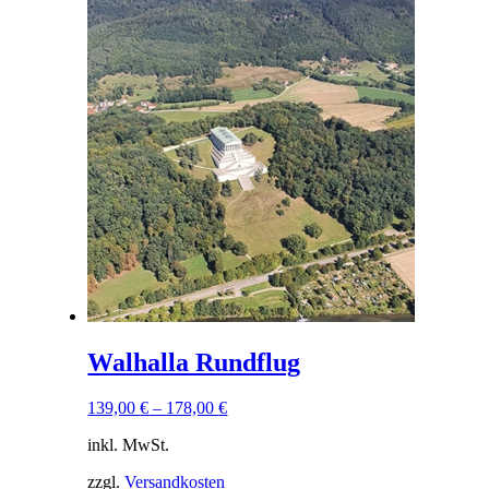
weist
mehrere
Varianten
auf.
Die
Optionen
können
auf
der
Produktseite
gewählt
werden
Walhalla Rundflug
139,00
€
–
178,00
€
inkl. MwSt.
zzgl.
Versandkosten