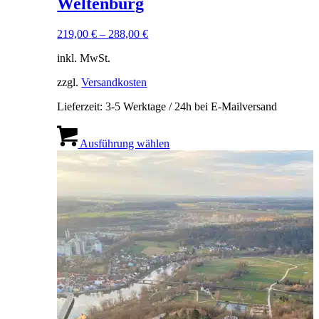
Weltenburg
219,00
€
–
288,00
€
inkl. MwSt.
zzgl.
Versandkosten
Lieferzeit:
3-5 Werktage / 24h bei E-Mailversand
Dieses
Produkt
Ausführung wählen
weist
mehrere
Varianten
auf.
Die
Optionen
können
auf
der
Produktseite
gewählt
werden