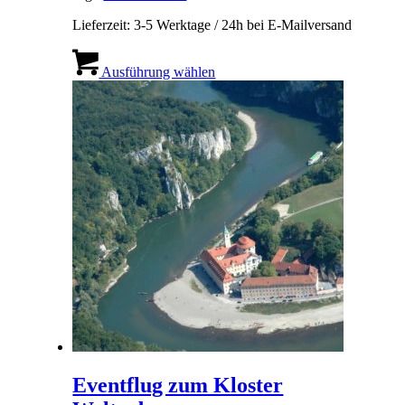
Lieferzeit:
3-5 Werktage / 24h bei E-Mailversand
Dieses
Produkt
Ausführung wählen
weist
mehrere
Varianten
auf.
Die
Optionen
können
auf
der
Produktseite
gewählt
werden
Eventflug zum Kloster