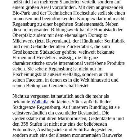
heißt nicht an mehreren Standorten verteilt, sondern auf
einem großen Areal vorzufinden. Mit dem angrenzenden
Bio-Park und der Technischen Hochschule stellt sie einen
immensen und beeindruckenden Komplex dar und macht
Regensburg zu einer begehrten Studentenstadt. Neben
diesem imposanten Bildungswerk hat die Hauptstadt der
Oberpfalz zudem mit dem ehemaligen Domspitz-
Milchwerk (jetzt Bayernland), der Händlmaier Senffabrik
und dem Gelände der alten Zuckerfabrik, die zum
Großkonzern Südzucker gehörte, weltweit bekannte
Firmen und Hersteller ansässig, die für ganz
charakteristische sowie international vertriebene Produkte
stehen. Sie sehen: Regensburg ist nicht nur im
Erscheinungsbild äußerst vielfältig, sondern auch in
seinen Facetten, in denen es in die Welt hinaustritt und
seinen Beitrag zur Gemeinschaft leistet.
Nicht zu vergessen ist natürlich auch die mehr als
bekannte
Walhalla
ein kleines Stück außerhalb der
Stadtgrenze Regensburg. Auf unserem Rundflug ist sie
selbstverständlich ein essentieller Bestandteil. Die
Gedenkstätte mit ihren Marmorbüsten, Gedenktafeln und
den 358 Stufen ist nicht nur eins der beliebtesten
Fotomotive, Ausflugsziele und Schiffsanlegestellen,
sondern auch eins der ältesten monumentalen Bauwerke