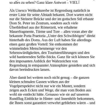
so alles zu sehen? Ganz klare Antwort – VIEL!
Als Unesco Weltkulturerbe ist Regensburg natürlich in
erster Linie für seine Altstadt bekannt. Dort warten nicht
nur die Steinere Brücke und der im gotischen Stil erbaute
Dom St. Peter im Zentrum, sondern auch viele
Überbleibsel aus der Römerzeit, wie erhaltene
Mauerfragmente, Türme und Tore – allen voran aber die
bekannte Porta Praetoria „Unter den Schwibbögen“ direkt
hinterhalb des Doms. Aus der Luft haben Sie allerdings
einen ganz großen Vorteil: Sie entkommen der
wimmelnden Menschenmenge vor den
Sehenswürdigkeiten, den Touristenführungen und den
wild hantierenden Selfie-Sticks. Ganz für sich können Sie
den imposanten Anblick der Wahrzeichen von
Regensburg in entspannter Atmosphäre genießen und sich
davon beeindrucken lassen.
Aber damit bei weitem noch nicht genug – die ganzen
kleinen schmalen Gassen wirken aus der
Vogelperspektive nicht nur wie ein Muster, sondern
zeigen auch Ecken und Wege, die man vom Boden aus
wohl nie entdeckt hätte. Genauso wie sie auf unserem
Rundflug Einblicke in Hinter- und Innenhöfe bekommen,
die Ihnen sonst garantiert verwehrt geblieben wären – und