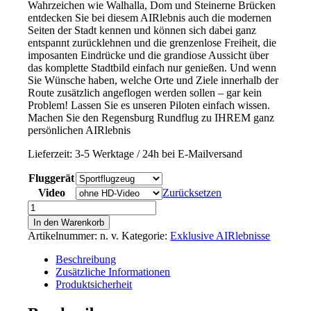
Wahrzeichen wie Walhalla, Dom und Steinerne Brücken
entdecken Sie bei diesem AIRlebnis auch die modernen
Seiten der Stadt kennen und können sich dabei ganz
entspannt zurücklehnen und die grenzenlose Freiheit, die
imposanten Eindrücke und die grandiose Aussicht über
das komplette Stadtbild einfach nur genießen. Und wenn
Sie Wünsche haben, welche Orte und Ziele innerhalb der
Route zusätzlich angeflogen werden sollen – gar kein
Problem! Lassen Sie es unseren Piloten einfach wissen.
Machen Sie den Regensburg Rundflug zu IHREM ganz
persönlichen AIRlebnis
Lieferzeit:
3-5 Werktage / 24h bei E-Mailversand
Fluggerät
Video
Zurücksetzen
Regensburg
Rundflug
In den Warenkorb
–
Artikelnummer:
n. v.
Kategorie:
Exklusive AIRlebnisse
Weltkulturerbe
aus
Beschreibung
der
Zusätzliche Informationen
Vogelperspektive
Produktsicherheit
Menge