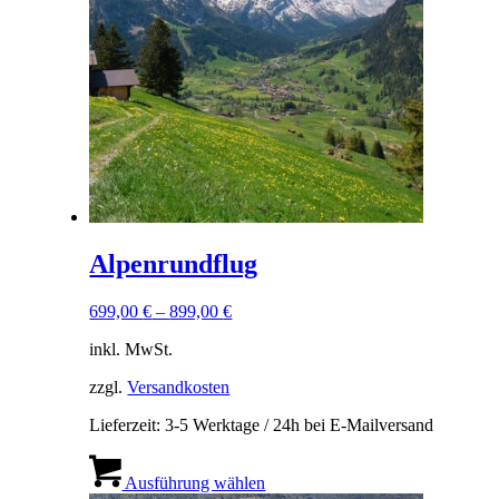
Alpenrundflug
699,00
€
–
899,00
€
inkl. MwSt.
zzgl.
Versandkosten
Lieferzeit:
3-5 Werktage / 24h bei E-Mailversand
Dieses
Produkt
Ausführung wählen