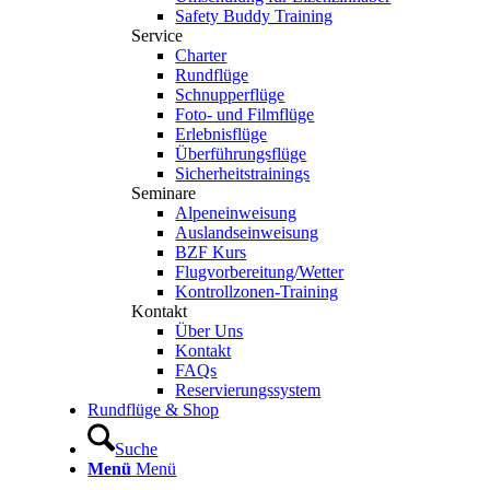
Safety Buddy Training
Service
Charter
Rundflüge
Schnupperflüge
Foto- und Filmflüge
Erlebnisflüge
Überführungsflüge
Sicherheitstrainings
Seminare
Alpeneinweisung
Auslandseinweisung
BZF Kurs
Flugvorbereitung/Wetter
Kontrollzonen-Training
Kontakt
Über Uns
Kontakt
FAQs
Reservierungssystem
Rundflüge & Shop
Suche
Menü
Menü